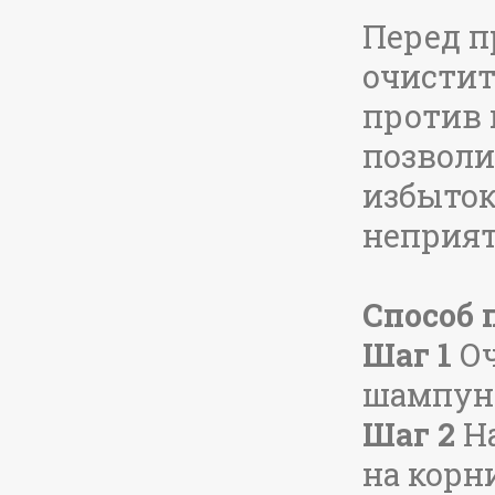
Перед п
очистит
против 
позволи
избыток
Набор эфирных масел
"Здоровье", 3*10 мл
неприят
23.45 руб.
Подробнее
Способ 
Шаг 1
Оч
шампун
Шаг 2
На
на корн