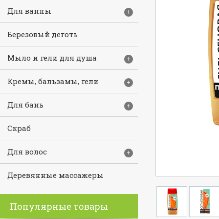
Алоэ вера охлаждающий, 100
Для ванны
+
мл
6 руб.
Березовый деготь
Подробнее
Мыло и гели для душа
+
Кремы, бальзамы, гели
+
Для бань
+
Скраб
Для волос
+
Деревянные массажеры
Жидкий концентрат для ванн
Шоколад, 1 л
Популярные товары
129 руб.