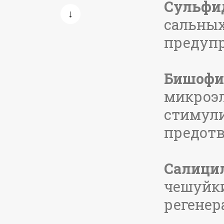
Сульфид
сальных
предупр
Бишофи
микроэ
стимули
Экстракт для ванн "Хвойный"
предотв
Активный концентрат, 1 л
21.30 руб.
Подробнее
Салицил
чешуйки
регенер