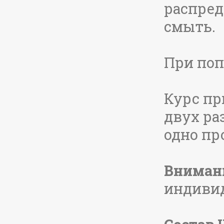
распред
смыть.
Крем для рук и ног UREA 40%,
При поп
100 мл
12.80 руб.
Курс пр
Подробнее
двух ра
одно пр
Вниман
индиви